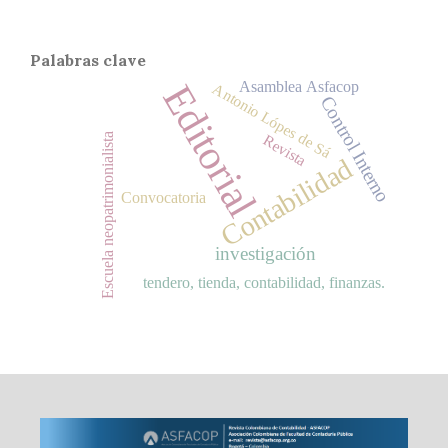
Palabras clave
Editorial
Asamblea Asfacop
Antonio Lópes de Sá
Control Interno
Escuela neopatrimonialista
Revista
Contabilidad
Convocatoria
investigación
tendero, tienda, contabilidad, finanzas.