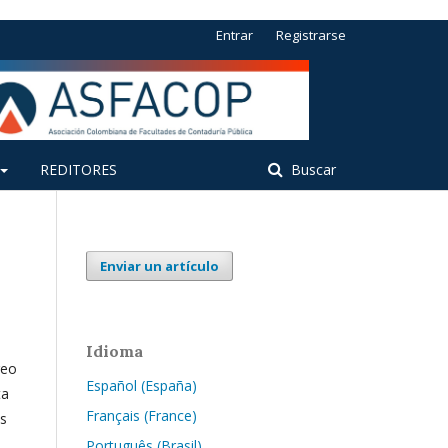
Entrar
Registrarse
REDITORES
Buscar
Enviar un artículo
Idioma
reo
Español (España)
ta
Français (France)
os
Português (Brasil)