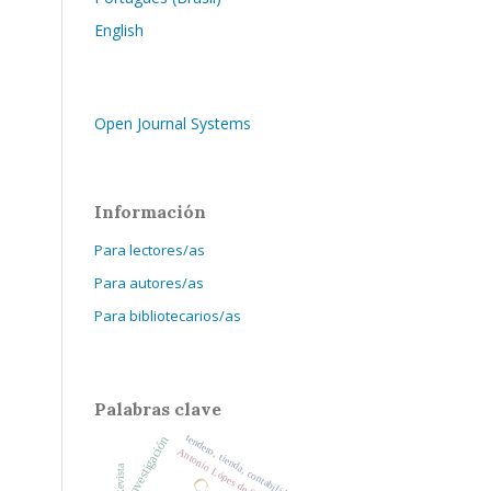
English
Open Journal Systems
Información
Para lectores/as
Para autores/as
Para bibliotecarios/as
Palabras clave
tendero, tienda, contabilidad, finanzas.
investigación
Antonio Lópes de Sá
Revista