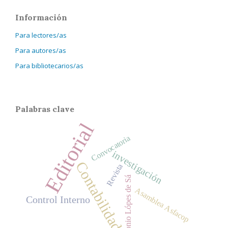
Información
Para lectores/as
Para autores/as
Para bibliotecarios/as
Palabras clave
Editorial
Convocatoria
investigación
Contabilidad
Revista
Antonio Lópes de Sá
Asamblea Asfacop
Control Interno