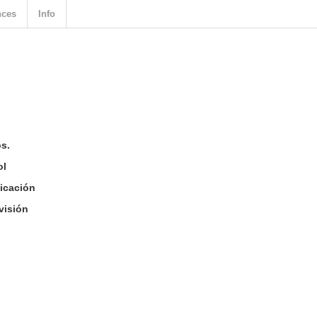
nces
Info
s.
ol
icación
visión