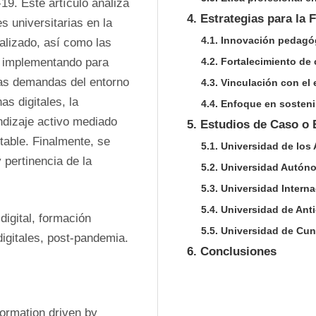
9. Este artículo analiza 
4. Estrategias para la
s universitarias en la 
4.1. Innovación pedagó
alizado, así como las 
 implementando para 
4.2. Fortalecimiento de
las demandas del entorno 
4.3. Vinculación con el
s digitales, la 
4.4. Enfoque en sosteni
dizaje activo mediado 
5. Estudios de Caso o 
table. Finalmente, se 
5.1. Universidad de los
pertinencia de la 
5.2. Universidad Autón
5.3. Universidad Intern
5.4. Universidad de Ant
igital, formación 
5.5. Universidad de Cu
digitales, post-pandemia.
6. Conclusiones
ormation driven by 