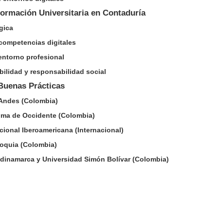
 Formación Universitaria en Contaduría
gica
 competencias digitales
 entorno profesional
bilidad y responsabilidad social
Buenas Prácticas
 Andes (Colombia)
oma de Occidente (Colombia)
acional Iberoamericana (Internacional)
ioquia (Colombia)
ndinamarca y Universidad Simón Bolívar (Colombia)