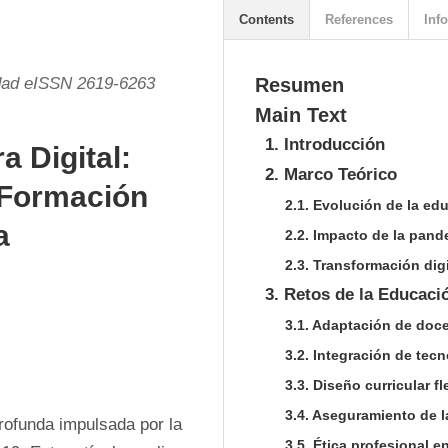
Contents
References
Info
idad eISSN 2619-6263
Resumen
Main Text
1. Introducción
a Digital:
2. Marco Teórico
a Formación
2.1. Evolución de la ed
a
2.2. Impacto de la pand
2.3. Transformación digi
3. Retos de la Educac
3.1. Adaptación de doce
3.2. Integración de tec
3.3. Diseño curricular 
3.4. Aseguramiento de l
ofunda impulsada por la 
3.5. Ética profesional e