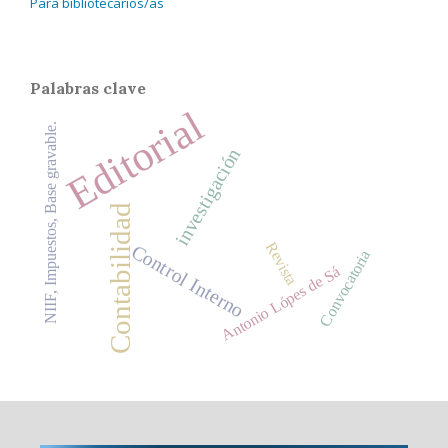
Para bibliotecarios/as
Palabras clave
Editorial
NIIF, Impuestos, Base gravable.
investigación
Contabilidad
Revista
Control Interno
Convocatoria
Antonio Lópes de Sá