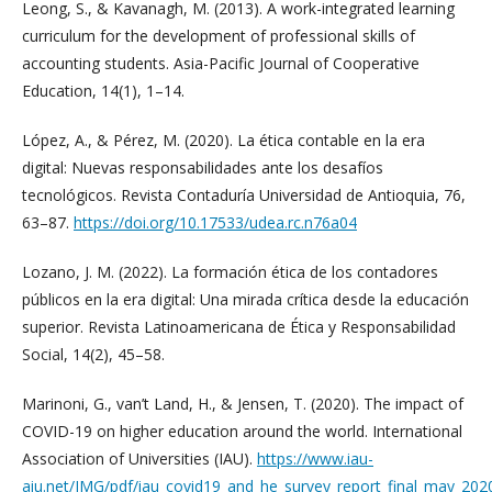
Leong, S., & Kavanagh, M. (2013). A work-integrated learning
curriculum for the development of professional skills of
accounting students. Asia-Pacific Journal of Cooperative
Education, 14(1), 1–14.
López, A., & Pérez, M. (2020). La ética contable en la era
digital: Nuevas responsabilidades ante los desafíos
tecnológicos. Revista Contaduría Universidad de Antioquia, 76,
63–87.
https://doi.org/10.17533/udea.rc.n76a04
Lozano, J. M. (2022). La formación ética de los contadores
públicos en la era digital: Una mirada crítica desde la educación
superior. Revista Latinoamericana de Ética y Responsabilidad
Social, 14(2), 45–58.
Marinoni, G., van’t Land, H., & Jensen, T. (2020). The impact of
COVID-19 on higher education around the world. International
Association of Universities (IAU).
https://www.iau-
aiu.net/IMG/pdf/iau_covid19_and_he_survey_report_final_may_202