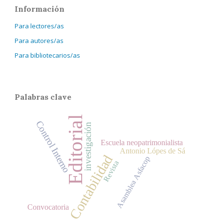
Información
Para lectores/as
Para autores/as
Para bibliotecarios/as
Palabras clave
Editorial
Control Interno
investigación
Escuela neopatrimonialista
Antonio Lópes de Sá
Contabilidad
Asamblea Asfacop
Revista
Convocatoria