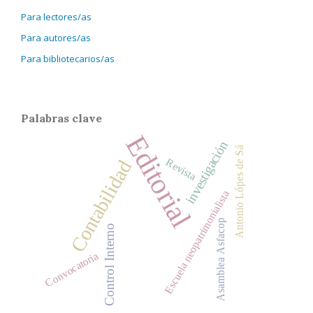
Para lectores/as
Para autores/as
Para bibliotecarios/as
Palabras clave
Editorial
investigación
Antonio Lópes de Sá
Revista
Contabilidad
Escuela neopatrimonialista
Asamblea Asfacop
Control Interno
Convocatoria