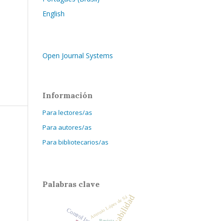
English
Open Journal Systems
Información
Para lectores/as
Para autores/as
Para bibliotecarios/as
Palabras clave
Contabilidad
Antonio Lópes de Sá
Control Interno
Revista