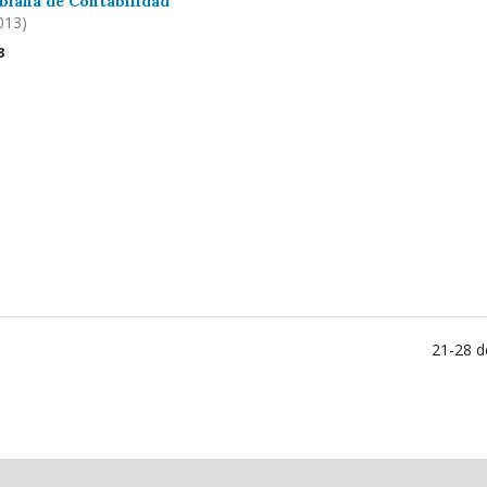
biana de Contabilidad
013)
3
21-28 d