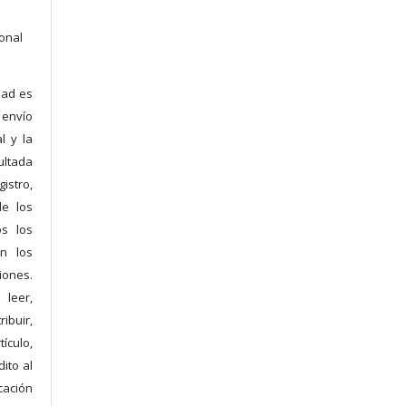
ional
dad es
 envío
l y la
ltada
istro,
de los
os los
n los
iones.
 leer,
ibuir,
ículo,
ito al
cación