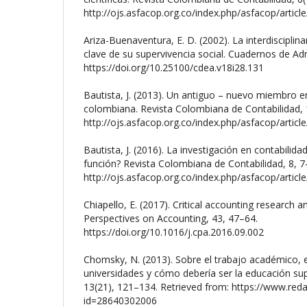
http://ojs.asfacop.org.co/index.php/asfacop/articl
Ariza-Buenaventura, E. D. (2002). La interdiscipli
clave de su supervivencia social. Cuadernos de Adm
https://doi.org/10.25100/cdea.v18i28.131
Bautista, J. (2013). Un antiguo – nuevo miembro 
colombiana. Revista Colombiana de Contabilidad, 
http://ojs.asfacop.org.co/index.php/asfacop/articl
Bautista, J. (2016). La investigación en contabilid
función? Revista Colombiana de Contabilidad, 8, 7
http://ojs.asfacop.org.co/index.php/asfacop/articl
Chiapello, E. (2017). Critical accounting research an
Perspectives on Accounting, 43, 47–64.
https://doi.org/10.1016/j.cpa.2016.09.002
Chomsky, N. (2013). Sobre el trabajo académico, el
universidades y cómo debería ser la educación sup
13(21), 121–134. Retrieved from: https://www.redal
id=28640302006