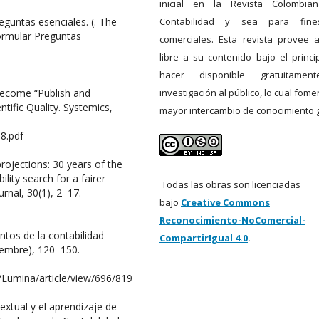
inicial en la Revista Colombia
reguntas esenciales. (. The
Contabilidad y sea para fin
Formular Preguntas
comerciales. Esta revista provee 
libre a su contenido bajo el princi
hacer disponible gratuitamen
 Become “Publish and
investigación al público, lo cual fom
tific Quality. Systemics,
mayor intercambio de conocimiento g
18.pdf
projections: 30 years of the
ility search for a fairer
Todas las obras son licenciadas
urnal, 30(1), 2–17.
bajo
Creative Commons
Reconocimiento-NoComercial-
tos de la contabilidad
CompartirIgual 4.0
.
iembre), 120–150.
/Lumina/article/view/696/819
extual y el aprendizaje de