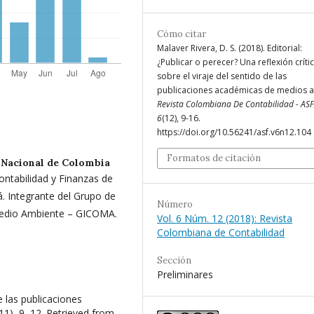
Cómo citar
Malaver Rivera, D. S. (2018). Editorial:
¿Publicar o perecer? Una reflexión críti
sobre el viraje del sentido de las
publicaciones académicas de medios a 
Revista Colombiana De Contabilidad - A
6
(12), 9-16.
https://doi.org/10.56241/asf.v6n12.104
Formatos de citación
 Nacional de Colombia
ontabilidad y Finanzas de
. Integrante del Grupo de
Número
 Medio Ambiente – GICOMA.
Vol. 6 Núm. 12 (2018): Revista
Colombiana de Contabilidad
Sección
Preliminares
e las publicaciones
(11), 9–12. Retrieved from