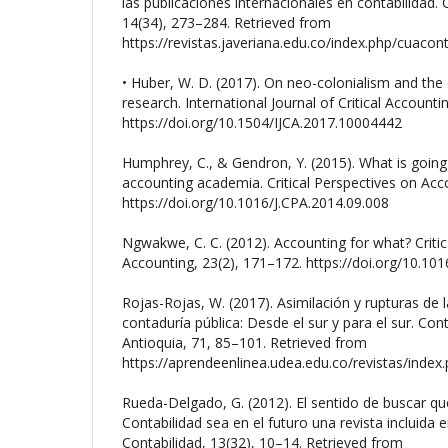
las publicaciones internacionales en contabilidad.
14(34), 273–284. Retrieved from
https://revistas.javeriana.edu.co/index.php/cuacon
• Huber, W. D. (2017). On neo-colonialism and the
research. International Journal of Critical Accountin
https://doi.org/10.1504/IJCA.2017.10004442
Humphrey, C., & Gendron, Y. (2015). What is going 
accounting academia. Critical Perspectives on Acc
https://doi.org/10.1016/J.CPA.2014.09.008
Ngwakwe, C. C. (2012). Accounting for what? Critic
Accounting, 23(2), 171–172. https://doi.org/10.101
Rojas-Rojas, W. (2017). Asimilación y rupturas de 
contaduría pública: Desde el sur y para el sur. Con
Antioquia, 71, 85–101. Retrieved from
https://aprendeenlinea.udea.edu.co/revistas/inde
Rueda-Delgado, G. (2012). El sentido de buscar q
Contabilidad sea en el futuro una revista incluida 
Contabilidad, 13(32), 10–14. Retrieved from