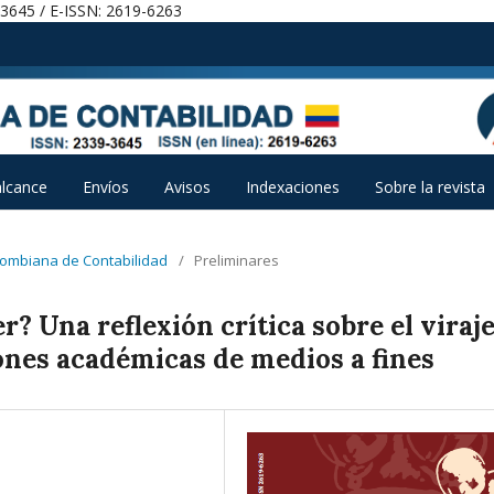
-3645 / E-ISSN: 2619-6263
alcance
Envíos
Avisos
Indexaciones
Sobre la revista
olombiana de Contabilidad
/
Preliminares
r? Una reflexión crítica sobre el viraj
iones académicas de medios a fines