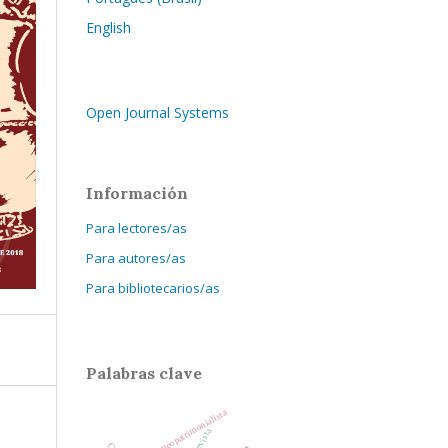
English
Open Journal Systems
Información
Para lectores/as
Para autores/as
Para bibliotecarios/as
Palabras clave
Escuela neopatrimonialista
Revista