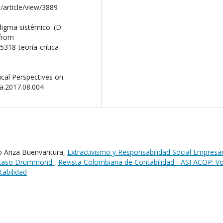
t/article/view/3889
adigma sistémico. (D.
 from
318-teoría-crítica-
itical Perspectives on
pa.2017.08.004
lo Ariza Buenvantura,
Extractivismo y Responsabilidad Social Empresar
el caso Drummond
,
Revista Colombiana de Contabilidad - ASFACOP: Vol
abilidad