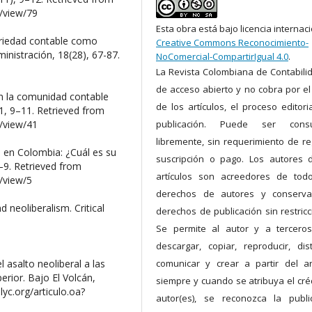
e/view/79
Esta obra está bajo licencia internac
nariedad contable como
Creative Commons Reconocimiento-
inistración, 18(28), 67-87.
NoComercial-CompartirIgual 4.0
.
La Revista Colombiana de Contabili
de acceso abierto y no cobra por el
en la comunidad contable
de los artículos, el proceso editoria
1, 9–11. Retrieved from
e/view/41
publicación. Puede ser consu
libremente, sin requerimiento de reg
ad en Colombia: ¿Cuál es su
suscripción o pago. Los autores 
–9. Retrieved from
artículos son acreedores de tod
e/view/5
derechos de autores y conserva
d neoliberalism. Critical
derechos de publicación sin restricc
Se permite al autor y a terceros
descargar, copiar, reproducir, distr
 asalto neoliberal a las
comunicar y crear a partir del art
erior. Bajo El Volcán,
siempre y cuando se atribuya el créd
yc.org/articulo.oa?
autor(es), se reconozca la publi