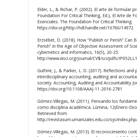
Elder, L., & Richar, P. (2002). El arte de formular p
Foundation For Critical Thinking, Ed.), El Arte de 
Esenciales. The Foundation For Critical Thinking.
https://doi.org/http://hdl.handle.net/10760/14972
Erzsébet, D. (2018). How “Publish or Perish” Can
Perish” in the Age of Objective Assessment of Scien
cybernetics and informatics, 16(5), 20-25.
http://www.iiisci.org/journal/CV$/sci/pdfs/IP052LL
Guthrie, J., & Parker, L. D. (2017). Reflections and 
interdisciplinary accounting, auditing and accountab
society. Accounting, Auditing and Accountability Jo
https://doi.org/10.1108/AAAJ-11-2016-2781
Gómez-Villegas, M. (2011). Pensando los fundamen
como disciplina académica. Lúmina, 12(Enero-Dic
Retrieved from
http://revistasum.umanizales.edu.co/ojs/index.php
Gómez-Villegas, M. (2013). El reconocimiento cont