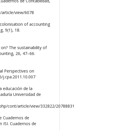
 Cuadernos de Contabilidad,
t/article/view/6078
 colonisation of accounting
g, 9(1), 18.
on? The sustainability of
ounting, 26, 47–66.
al Perspectives on
6/j.cpa.2011.10.007
la educación de la
taduría Universidad de
x.php/cont/article/view/332822/20788831
ue Cuadernos de
en ISI. Cuadernos de