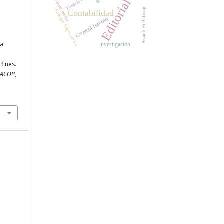
Convocatoria
Editorial
Asamblea Asfacop
Antonio Lópes de Sá
Contabilidad
Control Interno
ca
investigación
fines.
SFACOP
,