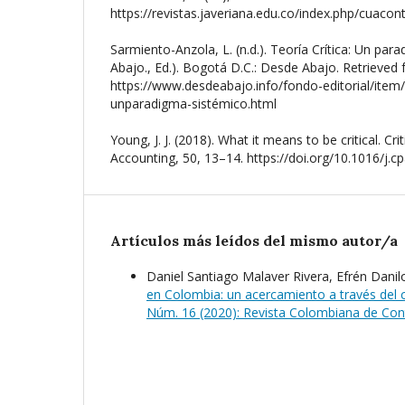
https://revistas.javeriana.edu.co/index.php/cuacon
Sarmiento-Anzola, L. (n.d.). Teoría Crítica: Un par
Abajo., Ed.). Bogotá D.C.: Desde Abajo. Retrieved
https://www.desdeabajo.info/fondo-editorial/item/5
unparadigma-sistémico.html
Young, J. J. (2018). What it means to be critical. Cr
Accounting, 50, 13–14. https://doi.org/10.1016/j.c
Artículos más leídos del mismo autor/a
Daniel Santiago Malaver Rivera, Efrén Dani
en Colombia: un acercamiento a través d
Núm. 16 (2020): Revista Colombiana de Cont