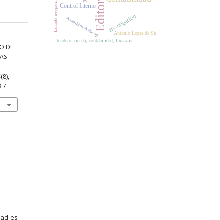
Escuela neopatrimonialista
Editorial
Control Interno
investigación
Asamblea Asfacop
Antonio Lópes de Sá
tendero, tienda, contabilidad, finanzas.
TO DE
SAS
4
(8),
8.7
dad es