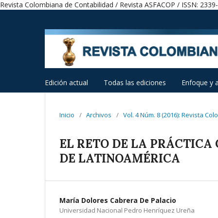
Revista Colombiana de Contabilidad / Revista ASFACOP / ISSN: 2339
Edición actual
Todas las ediciones
Enfoque y 
Inicio
/
Archivos
/
Vol. 4 Núm. 8 (2016): Revista Co
EL RETO DE LA PRÁCTICA
DE LATINOAMÉRICA
María Dolores Cabrera De Palacio
Universidad Nacional Pedro Henríquez Ureña