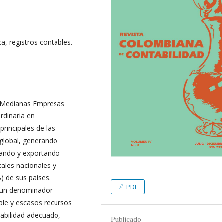
a, registros contables.
y Medianas Empresas
rdinaria en
principales de las
 global, generando
rtando y exportando
cales nacionales y
) de sus países.
PDF
r un denominador
ble y escasos recursos
abilidad adecuado,
Publicado