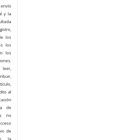
 envío
l y la
ltada
istro,
de los
os los
n los
iones.
 leer,
ibuir,
ículo,
ito al
cación
na de
es no
acceso
pio de
te la