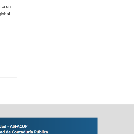
enta un
lobal.