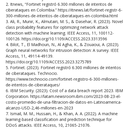
2. Itnews, “Fortinet registró 6.300 millones de intentos de
ciberataques en Colombia.” https://itnews.lat/fortinet-registr-6-
300-millones-de-intentos-de-ciberataques-en-colombia.html
3. Ali, R., Munir, K., Almutairi, M. S., & Dasehar, R. (2023). Novel
class probability features for optimizing network attack
detection with machine learning. IEEE Access, 11, 100112-
100126. https://doi.org/10.1109/ACCESS.2023.3313596
4. Bilot, T., El Madhoun, N., Al Agha, K., & Zouaoui, A. (2023).
Graph neural networks for intrusion detection: A survey. IEEE
Access, 11, 49114-49139.
https://doi.org/10.1109/ACCESS.2023.3275789
5. Fortinet. (2023). Fortinet registró 6.300 millones de intentos
de ciberataques. Technocio.
https://www.technocio.com/fortinet-registro-6-300-millones-
de-intentos-de-ciberataques/
6. IBM Security. (2023). Cost of a data breach report 2023. IBM
Corporation. https://latam.newsroom.ibm.com/2023-08-23-el-
costo-promedio-de-una-filtracion-de-datos-en-Latinoamerica-
alcanzo-USD-2,46-millones-en-2023
7. Ismail, M. M., Hussain, H., & Khan, A. A. (2022). A machine
learning-based classification and prediction technique for
DDoS attacks. IEEE Access, 10, 21065-21076.