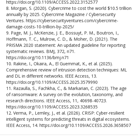
https://doi.org/10.1109/ACCESS.2022.3152577
8. Morgan, S. (2020). Cybercrime to cost the world $10.5 trillion
annually by 2025. Cybercrime Magazine / Cybersecurity
Ventures. https://cybersecurityventures.com/cybercrime-
damage-costs-10-trillion-by-2025/
9. Page, M. J., McKenzie, J. E., Bossuyt, P. M., Boutron, I.,
Hoffmann, T. C., Mulrow, C. D., & Moher, D. (2021). The
PRISMA 2020 statement: An updated guideline for reporting
systematic reviews. BMJ, 372, n71.
https://doi.org/10.1136/bmj.n71
10. Rakine, I., Okaira, A., El Guemmat, K., et al. (2025).
Comprehensive review of intrusion detection techniques: ML
and DL in different networks. IEEE Access, 13.
https://doi.org/10.1109/ACCESS.2025.3579990
11. Razaulla, S., Fachkha, C., & Markarian, C. (2023). The age
of ransomware: A survey on the evolution, taxonomy, and
research directions. IEEE Access, 11, 40698-40723.
https://doi.org/10.1109/ACCESS.2023.3268535
12. Verma, P., Lemley, J., et al. (2026). CRISP: Cyber-resilient
intelligent systems for predicting threats in digital ecosystems.
IEEE Access, 14. https://doi.org/10.1109/ACCESS.2026.3658507