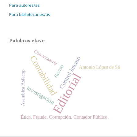
Para autores/as
Para bibliotecarios/as
Palabras clave
Convocatoria
Contabilidad
Control Interno
Revista
Antonio Lópes de Sá
Asamblea Asfacop
Editorial
investigación
Ética, Fraude, Corrupción, Contador Público.