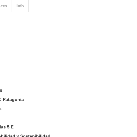
nces
Info
a
: Patagonia
s
las 5 E
abilidad y Sostenibilidad