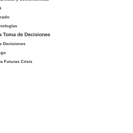
s
rcado
cnologías
la Toma de Decisiones
de Decisiones
sgo
ra Futuras Crisis