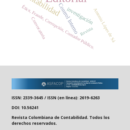
Contabilidad
Control Interno
Ética, Fraude, Corrupción, Contador Público.
investigación
Antonio Lópes de Sá
Convocatoria
Revista
ISSN: 2339-3645 /
ISSN (en línea): 2619-6263
DOI: 10.56241
Revista Colombiana de Contabilidad. Todos los
derechos reservados.