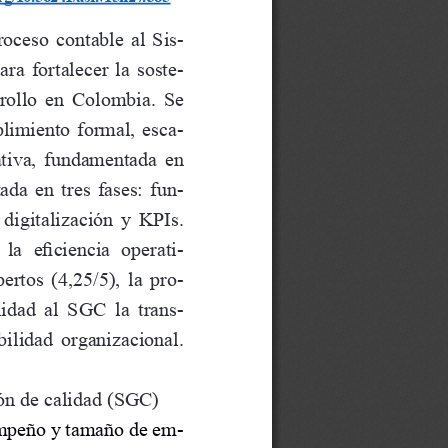
oceso  contable  al  Sis
-
ra  fortalecer  la  soste
-
rollo  en  Colombia.  Se  
plimiento formal, esca
-
ativa, fundamentada en 
ada en tres fases: fun
-
digitalización y KPIs. 
la  eficiencia  operati
-
ertos  (4,25/5),  la  pro
-
idad  al  SGC  la  trans
-
nibilidad  organizacional.
ión de calidad (SGC)
empeño y tamaño de em
-