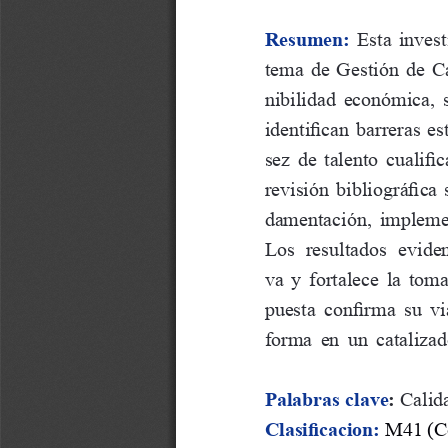
Resumen:
  Esta  inves
tema  de  Gestión  de  C
nibilidad  económica,  s
identifican barreras e
sez de talento cualifi
revisión bibliográfica
damentación, implemen
Los  resultados  eviden
va  y  fortalece  la  tom
puesta  confirma  su  vi
forma  en  un  catalizad
Palabras clave
:
 Calid
Clasificacion:
M41 (Co