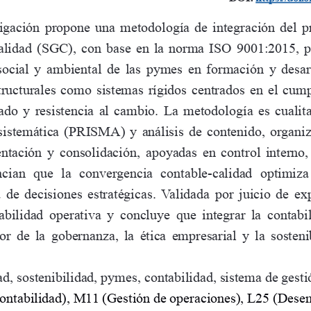
tigación  propone  una  metodología  de  integración  del  pr
alidad  (SGC),  con  base  en  la  norma  ISO  9001:2015,  pa
ocial  y  ambiental  de  las  pymes  en  formación  y  desar
structurales como sistemas rígidos centrados en el cum
cado y resistencia al cambio. La metodología es cualit
 sistemática (PRISMA) y análisis de contenido, organiz
tación y consolidación, apoyadas en control interno, 
cian  que  la  convergencia  contable-calidad  optimiza  
a  de  decisiones  estratégicas.  Validada  por  juicio  de  exp
abilidad  operativa  y  concluye  que  integrar  la  contabil
or  de  la  gobernanza,  la  ética  empresarial  y  la  soste
ad, sostenibilidad, pymes, contabilidad, sistema de gest
ntabilidad), M11 (Gestión de operaciones), L25 (Des