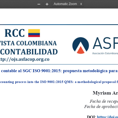
Zoom
Zoom
Out
In
o contable al SGC ISO 9001:2015: propuesta metodológica par
accounting process into the ISO 9001:2015 QMS: a methodological proposa
Myriam Ar
Fecha de recepc
Fecha de aprobació
DOI: 
https://doi.