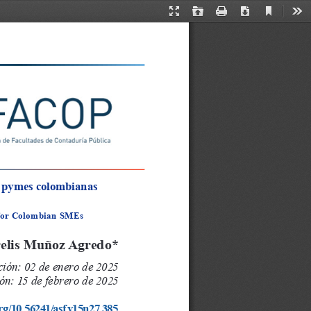
Current
Presentation
Open
Print
Download
Too
View
Mode
a pymes colombianas
l for Colombian SMEs
elis Muñoz Agredo*
ión: 02 de enero de 2025
n: 15 de febrero de 2025
org/10.56241/asf.v15n27.385