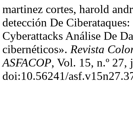
martinez cortes, harold and
detección De Ciberataques: 
Cyberattacks Análise De D
cibernéticos».
Revista Colo
ASFACOP
, Vol. 15, n.º 27,
doi:10.56241/asf.v15n27.3